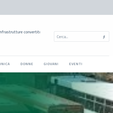
ure convertito in legge: novità per l’autotrasporto sui tempi di atte
UNICA
DONNE
GIOVANI
EVENTI