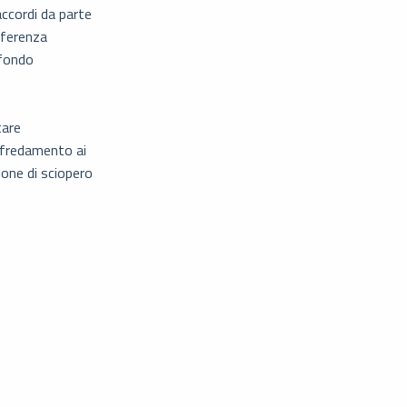
accordi da parte
fferenza
 fondo
tare
affredamento ai
ione di sciopero