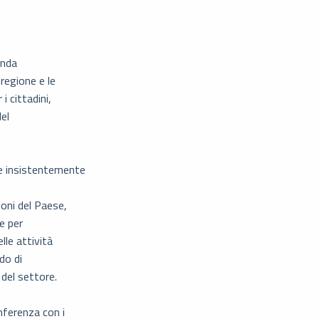
onda
regione e le
i cittadini,
del
e insistentemente
ioni del Paese,
 e per
lle attività
do di
 del settore.
onferenza con i