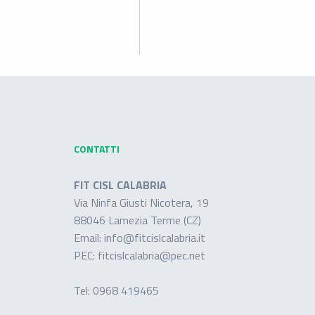
CONTATTI
FIT CISL CALABRIA
Via Ninfa Giusti Nicotera, 19
88046 Lamezia Terme (CZ)
Email:
info@fitcislcalabria.it
PEC:
fitcislcalabria@pec.net
Tel:
0968 419465