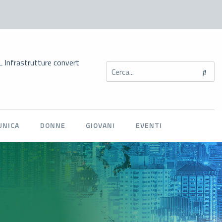
utture convertito in legge: novità per l’autotrasporto sui tempi di a
UNICA
DONNE
GIOVANI
EVENTI