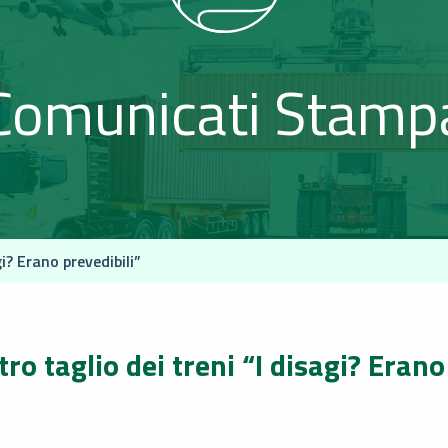
Comunicati Stamp
gi? Erano prevedibili”
tro taglio dei treni “I disagi? Erano