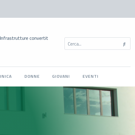
ture convertito in legge: novità per l’autotrasporto sui tempi di att
UNICA
DONNE
GIOVANI
EVENTI