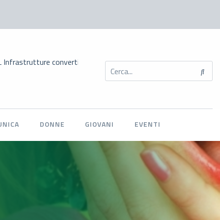
tture convertito in legge: novità per l’autotrasporto sui tempi di at
UNICA
DONNE
GIOVANI
EVENTI