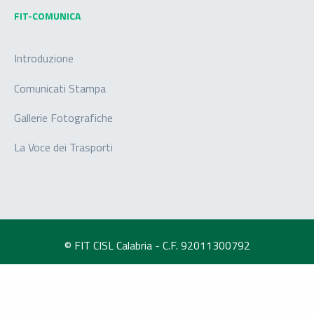
FIT-COMUNICA
Introduzione
Comunicati Stampa
Gallerie Fotografiche
La Voce dei Trasporti
© FIT CISL Calabria - C.F. 92011300792
-
Privacy Policy
-
Privacy
Cookie Policy
Web Marketing Agency